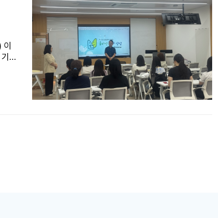
) 이
 기
통해
 앞으
시 학
 역할