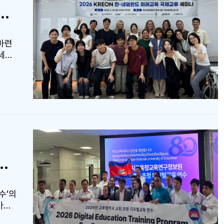
허브로
6 KREON 한-네덜란드 미래교육 국제교류 세미나 성료
힘쓰고
마련
 세미
연구
 부산
별강연
an
눴다.
 지속
공유하
교육
정보원, 캄보디아 교원에 우수 디지털 교육 환경 선보여
 연구
수’의
아와
로 참