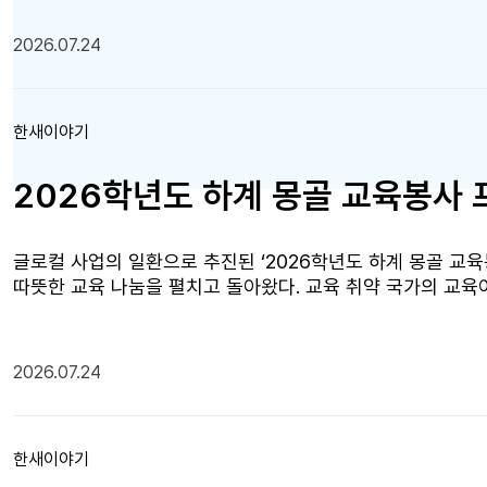
여하여 첨단 실습실과 우수한 에듀테크 인프라를 지원했다. 
총 25명이 참여했으며, 대학본관 2,3,4층 첨단 실습실을
2026.07.24
육과 김성원 교수의 AI 디지털 연수를 비롯해, XR 체험존을 활
체험, 하이브리드 스튜디오를 활용한 콘텐츠 제작 환경 체험 
미래교육원 배움크루 주도의 로봇·드론 경기장 체험도 함께 
한새이야기
보디아 교원들의 디지털 교육 이해도 및 미래교육 역량을 제
적극 개방하고, 다양한 대외 협력 프로그램에 참여하여 미래형
2026학년도 하계 몽골 교육봉사
글로컬 사업의 일환으로 추진된 ‘2026학년도 하계 몽골 교
따뜻한 교육 나눔을 펼치고 돌아왔다. 교육 취약 국가의 교
이번 프로그램은 6월 20일(토)부터 6월 29일(월)까지 총 
지원자 중 엄격한 심사를 거쳐 선발된 22명의 학생들이 현지 
였고 다채로운 체험 중심의 수업을 직접 기획하고 운영했다. 주
2026.07.24
문화를 전파하는 동시에 드론 수업, 수학 보드게임 등 선진 교
경 개선을 위해 벽화 그리기 활동도 함께 진행하여 현지 학생
참여 학생들을 대상으로 실시한 만족도 조사에서 4.94/5.0
한새이야기