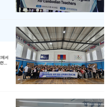
자 등
퓨터교
 문화
색과
로 캄
자원을
르에서
마련된
명의
구성하
 전통
교 환
사에