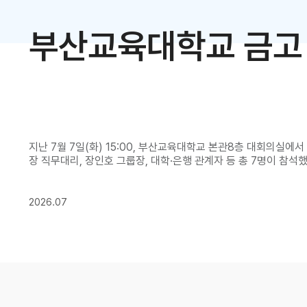
부산교육대학교 금고
지난 7월 7일(화) 15:00, 부산교육대학교 본관8층 대회의실에
장 직무대리, 장인호 그룹장, 대학·은행 관계자 등 총 7명이 참석
11일부터 2028년 7월 10일까지 우리대학의 대학회계와 산학
내용은 우리 대학의 세입·세출금의 출납 및 보관, 여유자금의 예치 
장 직무대리는 “이번 약정을 통하여 그간 축적된 부산은행의 다수
2026.07
들의 편리하고 안정적인 금고 이용을 도모할 뿐 아니라, 양 기관의
좋은 기회가 되길 바란다.”라고 말했다.