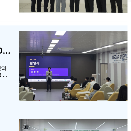
 축적
라,
[글로컬대학30] 부산교대 KREON-부산대학교 AIEDAP 「2026 AIEDAP 경남권역 교육 포럼」 공동 개최
단과
로 개
명이
했다.
 참가
 이번
 활용
육협
우수
한 연