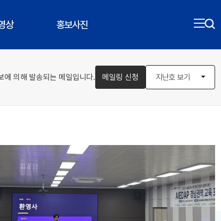
영상
홍보사진
보에 의해 발송되는 메일입니다.
메일링 신청
지난호 보기
vol.102
vol.101
vol.100
vol.99
vol.98
vol.97
vol.96
vol.95
vol.94
vol.93
vol.92