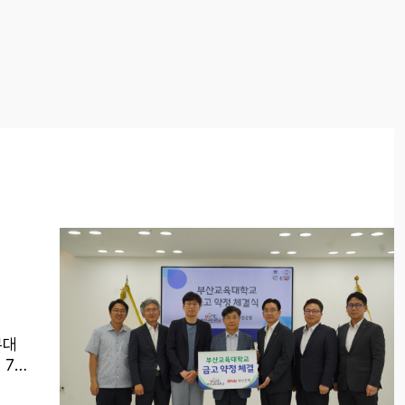
무대
 7월
출금의